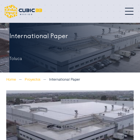
Edificios profesionales
International Paper
Nuestra misión
Toluca
Compromisos
Home
Proyectos
International Paper
Proyectos
Quiénes somos
Contacto
México