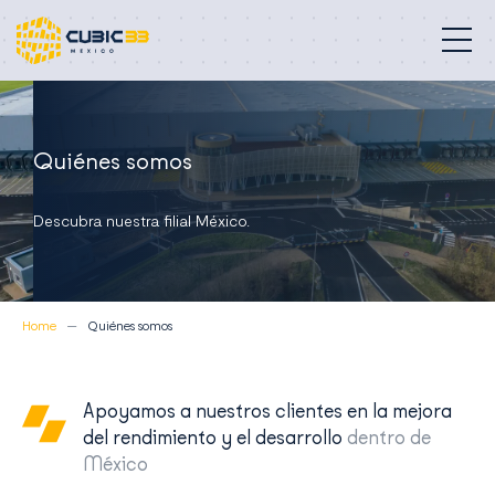
Edificios profesionales
Quiénes somos
Nuestra misión
Descubra nuestra filial México.
Compromisos
Proyectos
Home
Quiénes somos
Quiénes somos
Contacto
Apoyamos a nuestros clientes en la mejora
del rendimiento y el desarrollo
dentro de
México
México