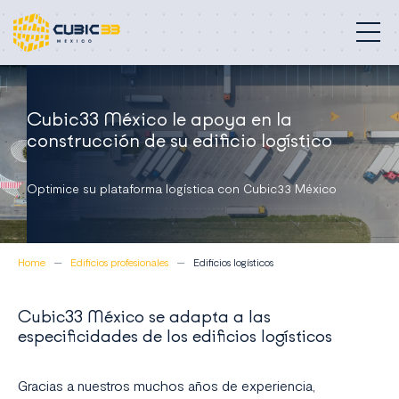
Edificios profesionales
Cubic33 México le apoya en la
construcción de su edificio logístico
Nuestra misión
Compromisos
Optimice su plataforma logística con Cubic33 México
Proyectos
Home
Edificios profesionales
Edificios logísticos
Quiénes somos
Cubic33 México se adapta a las
Contacto
especificidades de los edificios logísticos
México
Gracias a nuestros muchos años de experiencia,