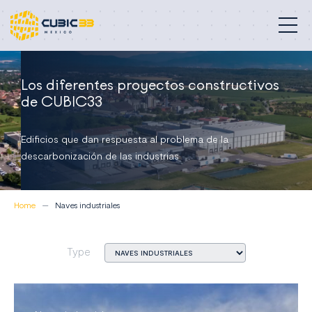
Edificios profesionales
Los diferentes proyectos constructivos
de CUBIC33
Nuestra misión
Edificios que dan respuesta al problema de la
Compromisos
descarbonización de las industrias
Proyectos
Home
Naves industriales
Quiénes somos
Type
Contacto
México