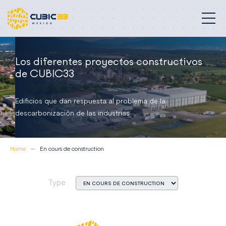
Edificios profesionales
Los diferentes proyectos constructivos
de CUBIC33
Nuestra misión
Edificios que dan respuesta al problema de la
Compromisos
descarbonización de las industrias
Proyectos
Home
En cours de construction
Quiénes somos
Type
Contacto
México